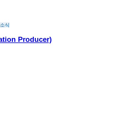
 소식
on Producer)