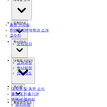
입학안내
총장 인사말
한영통역번역학과 소개
교수진
학사안내
모집요강
대학원 이야기
교과과정
학사일정
장학제도
게시판
대학원 및 동문 소식
졸업생 진출기관
번역서 갤러리
통번역연구소
공지사항