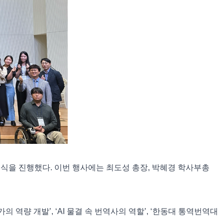
념식을 진행했다. 이번 행사에는 최도성 총장, 박혜경 학사부총
역량 개발’, ‘AI 물결 속 번역사의 역할’, ‘한동대 통역번역대