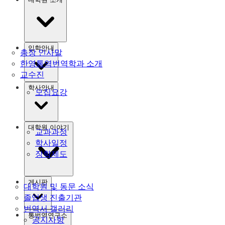
입학안내
총장 인사말
한영통역번역학과 소개
교수진
학사안내
모집요강
대학원 이야기
교과과정
학사일정
장학제도
게시판
대학원 및 동문 소식
졸업생 진출기관
번역서 갤러리
통번역연구소
공지사항