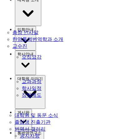
입학안내
총장 인사말
한영통역번역학과 소개
교수진
학사안내
모집요강
대학원 이야기
교과과정
학사일정
장학제도
게시판
대학원 및 동문 소식
졸업생 진출기관
번역서 갤러리
통번역연구소
공지사항