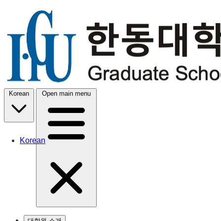
Korean
Open main menu
Korean
대학원 소개