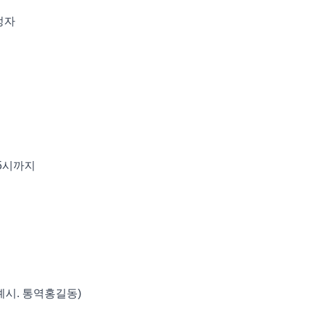
정자
후 5시까지
(예시. 통역홍길동)